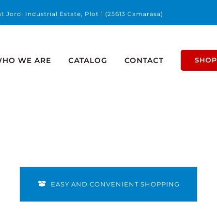
t Jordi Industrial Estate, Plot 1 (25613 Camarasa)
HO WE ARE
CATALOG
CONTACT
SHO
EASY AND CONVENIENT SHOPPING