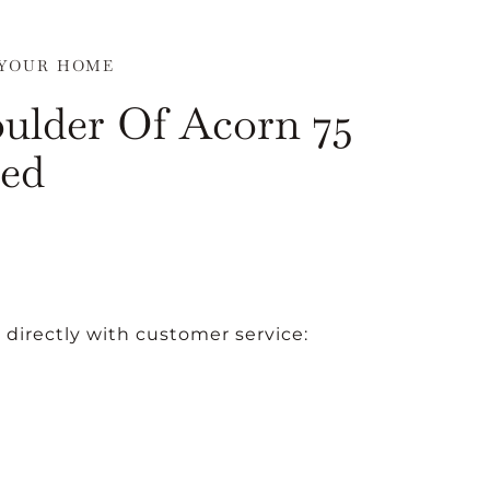
 YOUR HOME
oulder Of Acorn 75
eed
 directly with customer service: