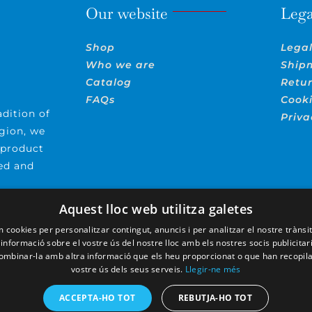
Our website
Lega
Shop
Legal
Who we are
Ship
Catalog
Retu
FAQs
Cooki
dition of
Priva
gion, we
 product
ced and
Aquest lloc web utilitza galetes
m cookies per personalitzar contingut, anuncis i per analitzar el nostre tràns
nformació sobre el vostre ús del nostre lloc amb els nostres socis publicitaris
mbinar-la amb altra informació que els heu proporcionat o que han recopilat
vostre ús dels seus serveis.
Llegir-ne més
ACCEPTA-HO TOT
REBUTJA-HO TOT