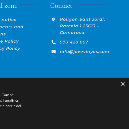
l zone
Contact
Polígon Sant Jordi,
 notice
Parcela 1 25613 –
ments and
Camarasa
rns
e Policy
973 420 007
cy Policy
info@jovevinyes.com
×
it. També
 i analítics
 a partir del