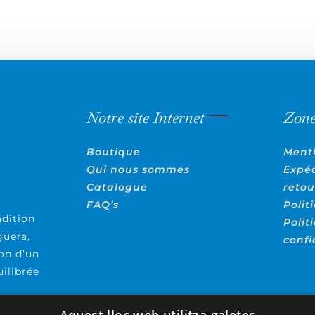
Notre site Internet
Zone
Boutique
Ment
Qui nous sommes
Expéd
Catalogue
retou
FAQ’s
Polit
adition
Polit
guera,
confi
on d’un
uilibrée