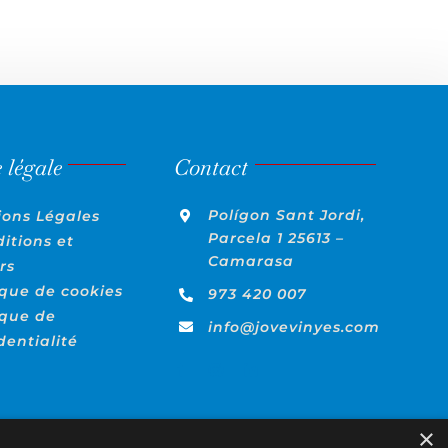
 légale
Contact
Polígon Sant Jordi,
ions Légales
Parcela 1 25613 –
itions et
Camarasa
rs
ique de cookies
973 420 007
ique de
info@jovevinyes.com
dentialité
×