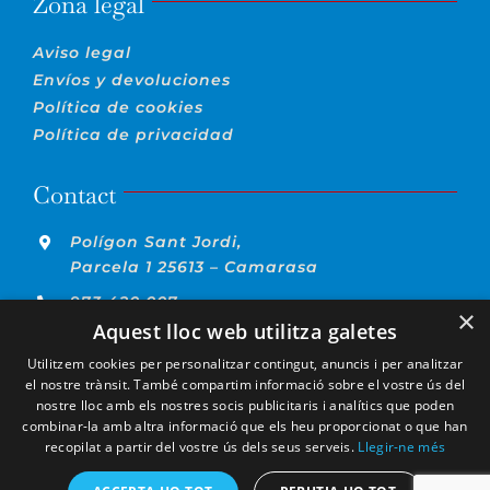
Zona legal
Aviso legal
Envíos y devoluciones
Política de cookies
Política de privacidad
Contact
Polígon Sant Jordi,
Parcela 1 25613 – Camarasa
973 420 007
×
Aquest lloc web utilitza galetes
info@jovevinyes.com
Utilitzem cookies per personalitzar contingut, anuncis i per analitzar
el nostre trànsit. També compartim informació sobre el vostre ús del
nostre lloc amb els nostres socis publicitaris i analítics que poden
combinar-la amb altra informació que els heu proporcionat o que han
recopilat a partir del vostre ús dels seus serveis.
Llegir-ne més