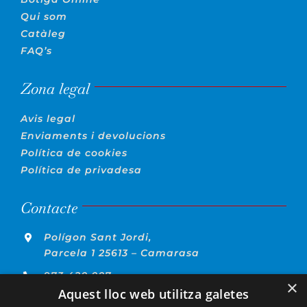
Qui som
Catàleg
FAQ’s
Zona legal
Avis legal
Enviaments i devolucions
Política de cookies
Política de privadesa
Contacte
Polígon Sant Jordi,
Parcela 1 25613 – Camarasa
973 420 007
×
Aquest lloc web utilitza galetes
info@jovevinyes.com