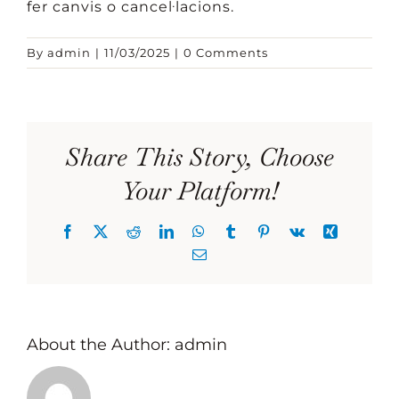
fer canvis o cancel·lacions.
By
admin
|
11/03/2025
|
0 Comments
Share This Story, Choose
Your Platform!
Facebook
X
Reddit
LinkedIn
WhatsApp
Tumblr
Pinterest
Vk
Xing
Email
About the Author:
admin