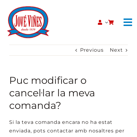
Skip
to
content
To
Na
INICI
Previous
Next
QUI SOM
Puc modificar o
CATÀLEG
cancel·lar la meva
CONTACTE
comanda?
BOTIGA ONLINE
Si la teva comanda encara no ha estat
enviada, pots contactar amb nosaltres per