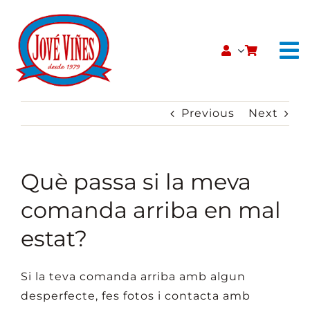
Skip
to
content
To
Na
INICI
Previous
Next
QUI SOM
Què passa si la meva
CATÀLEG
comanda arriba en mal
CONTACTE
estat?
BOTIGA ONLINE
Si la teva comanda arriba amb algun
desperfecte, fes fotos i contacta amb