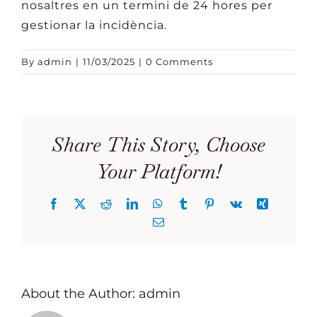
nosaltres en un termini de 24 hores per
gestionar la incidència.
By
admin
|
11/03/2025
|
0 Comments
Share This Story, Choose
Your Platform!
Facebook
X
Reddit
LinkedIn
WhatsApp
Tumblr
Pinterest
Vk
Xing
Email
About the Author:
admin